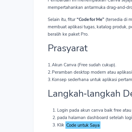
Pembaruan ini menempatkan Canva sejajar
mempertahankan antarmuka drag‑and‑drop
Selain itu, fitur
“Code for Me”
(tersedia di 
membuat aplikasi tugas, katalog produk, po
beralih ke paket Pro.
Prasyarat
1. Akun Canva (Free sudah cukup).
2. Peramban desktop modern atau aplikasi 
3. Konsep sederhana untuk aplikasi pert
Langkah‑langkah De
Login pada akun canva baik free atau
pada halaman dashboard setelah login
Klik
Code untuk Saya