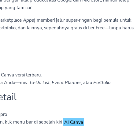
 dengan alat produktivitas Google dan Microsoft, namun tetap
 yang familiar.
marketplace
Apps
) memberi jalur super‑ringan bagi pemula untuk
rtofolio, dan lainnya, sepenuhnya gratis di tier Free—tanpa harus
Canva versi terbaru.
ama Anda—mis.
To‑Do List
,
Event Planner
, atau
Portfolio
.
tail
 pro
, klik menu bar di sebelah kiri
AI Canva