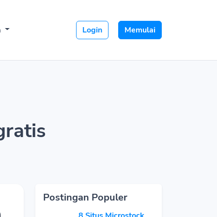
a
Login
Memulai
ratis
Postingan Populer
8 Situs Microstock