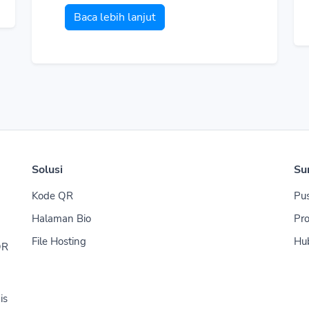
Baca lebih lanjut
Solusi
Su
Kode QR
Pu
Halaman Bio
Pro
File Hosting
Hu
QR
is