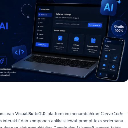
luncuran
Visual Suite 2.0
, platform ini menambahkan
Canva Code
—
 interaktif dan komponen aplikasi lewat prompt teks sederhana.