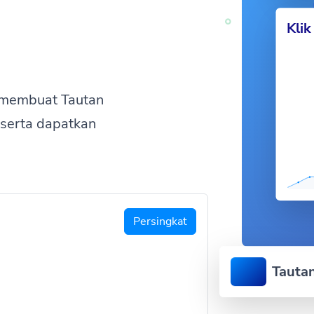
Kli
 membuat Tautan
 serta dapatkan
Persingkat
Tauta