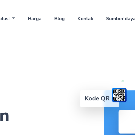
olusi
Harga
Blog
Kontak
Sumber day
Kode QR
an