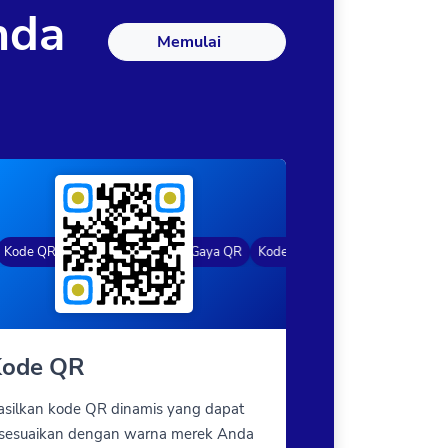
nda
Memulai
de QR Dinamis
Gradasi warna
Bingkai Khusus
Gaya QR
Kode QR Dinamis
Bingkai Khusus
ode QR
asilkan kode QR dinamis yang dapat
isesuaikan dengan warna merek Anda