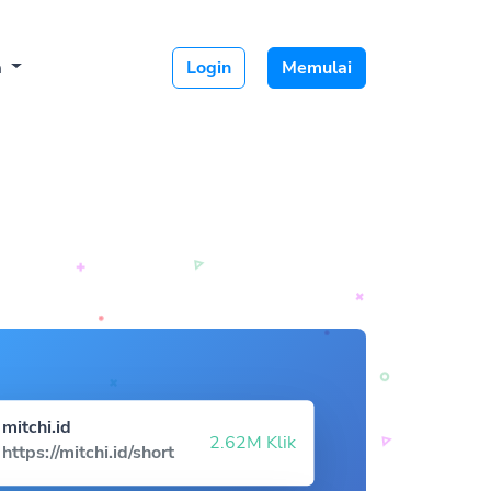
a
Login
Memulai
mitchi.id
2.62M Klik
https://mitchi.id/short