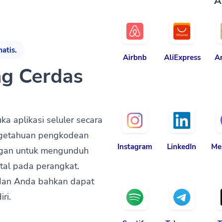
A
atis.
Airbnb
AliExpress
A
ng Cerdas
 aplikasi seluler secara
engetahuan pengkodean
Instagram
LinkedIn
Me
ggan untuk mengunduh
stal pada perangkat.
 dan Anda bahkan dapat
ri.