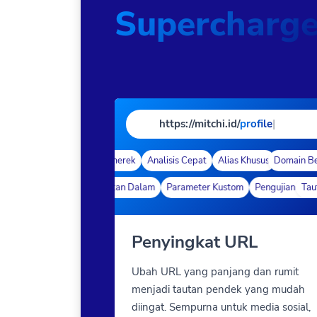
Supercharg
https://mitchi.id/
profile
|
Domain Bermerek
Analisis Cepat
Alias Khusus
Domain Berm
Penargetan 
Tautan Dalam
Parameter Kustom
Pengujian A/B
Tautan
T
Penyingkat URL
Ubah URL yang panjang dan rumit
menjadi tautan pendek yang mudah
diingat. Sempurna untuk media sosial,