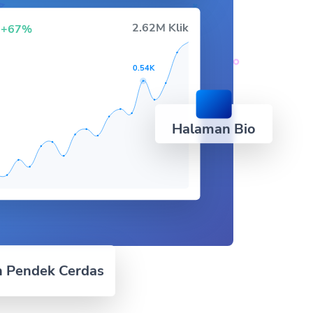
k
2.62M Klik
+67%
0.54K
Halaman Bio
n Pendek Cerdas